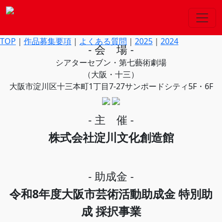
- 開催日 -
TOP
｜
作品募集要項
｜
よくある質問
｜
2025
｜
2024
- 会 場 -
シアターセブン・第七藝術劇場
（大阪・十三）
大阪市淀川区十三本町1丁目7-27サンポードシティ5F・6F
- 主 催 -
株式会社淀川文化創造館
- 助成金 -
令和8年度大阪市芸術活動助成金 特別助
成 採択事業