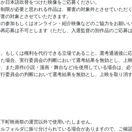
幕か日本語吹替をつけた映像をご応募ください。
齢制限が必要と思われる作品は、審査の対象外とさせていただ
審査の対象とさせていただきます。
者の参加もしくはオンライン・紹介映像などのご協力をお願い
作品の再応募は不可とします（ただし、入選監督の別作品のご応募
と。もしくは権利を代行できる立場であること。選考通過後に
した場合、実行委員会の判断において選考結果を無効とし、上
、また原作(小説・漫画・舞台など)を使用している場合は、
実行委員会の判断において選考結果を無効とし、上映を取り消
三下町映画祭の運営以外で使用いたしません。
ールフォルダに振り分けられている場合がありますので、ご確