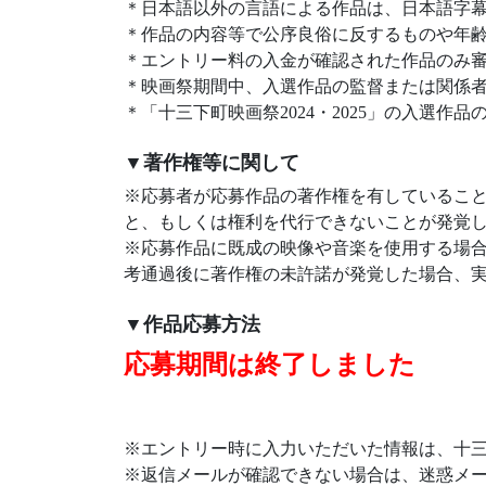
＊日本語以外の言語による作品は、日本語字
＊作品の内容等で公序良俗に反するものや年
＊エントリー料の入金が確認された作品のみ
＊映画祭期間中、入選作品の監督または関係
＊「十三下町映画祭2024・2025」の入選
▼著作権等に関して
※応募者が応募作品の著作権を有しているこ
と、もしくは権利を代行できないことが発覚
※応募作品に既成の映像や音楽を使用する場合
考通過後に著作権の未許諾が発覚した場合、
▼作品応募方法
応募期間は終了しました
※エントリー時に入力いただいた情報は、十
※返信メールが確認できない場合は、迷惑メ