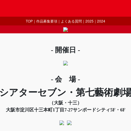
TOP
｜
作品募集要項
｜
よくある質問
｜
2025
｜
2024
- 開催日 -
- 会 場 -
シアターセブン・第七藝術劇
（大阪・十三）
大阪市淀川区十三本町1丁目7-27サンポードシティ5F・6F