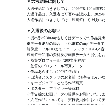
▼選考結果に関して
入選作品につきましては、2026年8月20日
入選作品は、入選者に可否を確認の上、2026
入選作品につきましては、映画祭にて上映い
▼入選後のお願い
・提出形式Blu-rayもしくはデータでの作品
※データ納品の場合、下記形式のmp4データ
解像度：フルHDまで／コーデック：H264／音
映画祭告知用の資料及び画像データの提供を
・監督プロフィール（200文字程度）
・監督のプロフィール写真データ
・作品あらすじ（200文字程度）
・出演者とスタッフのお名前（漢字＆よみが
・キービジュアルとなる作品写真
・ポスター、フライヤー等宣材
※予告編の動画データの提供をお願いいたし
・入選作品については、実行委員会において実