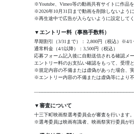
※Youtube、Vimeo等の動画共有サイト
※2026年10月31日まで動画を削除しないよ
※再生途中で広告が入らないように設定して
▼エントリー料（事務手数料）
早期割引（3/31まで）： 2,800円（税込）※4
通常料金（4/1以降）：3,500円（税込）
応募フォーム記入後に自動送信される確認メ
エントリー料のお支払い確認をもって、受理
※規定内容の不備または虚偽があった場合、
※エントリー内容の不備または虚偽等により
—----------------------------------------------------------------
▼審査について
十三下町映画祭選考委員会が審査を行います
※選考委員は映画有識者、映画祭実行委員が