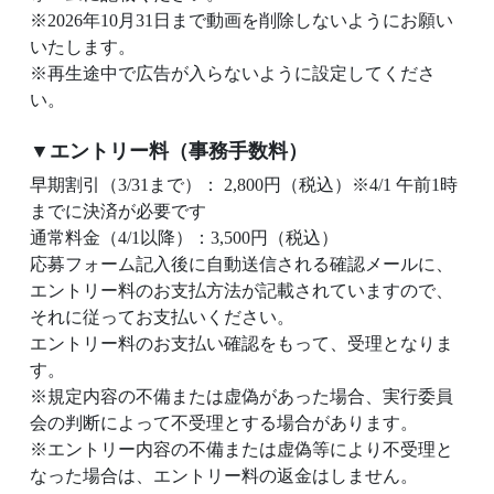
※2026年10月31日まで動画を削除しないようにお願い
いたします。
※再生途中で広告が入らないように設定してくださ
い。
▼エントリー料（事務手数料）
早期割引（3/31まで）： 2,800円（税込）※4/1 午前1時
までに決済が必要です
通常料金（4/1以降）：3,500円（税込）
応募フォーム記入後に自動送信される確認メールに、
エントリー料のお支払方法が記載されていますので、
それに従ってお支払いください。
エントリー料のお支払い確認をもって、受理となりま
す。
※規定内容の不備または虚偽があった場合、実行委員
会の判断によって不受理とする場合があります。
※エントリー内容の不備または虚偽等により不受理と
なった場合は、エントリー料の返金はしません。