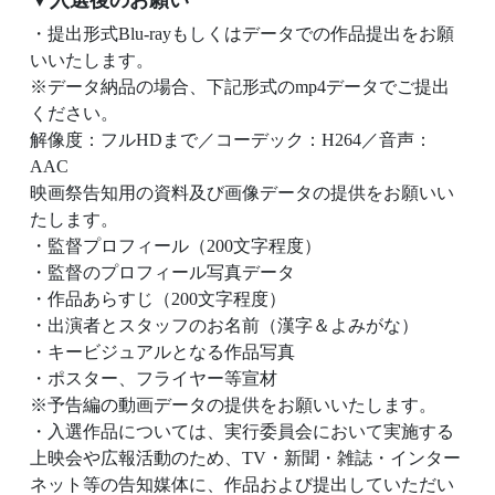
▼入選後のお願い
・提出形式Blu-rayもしくはデータでの作品提出をお願
いいたします。
※データ納品の場合、下記形式のmp4データでご提出
ください。
解像度：フルHDまで／コーデック：H264／音声：
AAC
映画祭告知用の資料及び画像データの提供をお願いい
たします。
・監督プロフィール（200文字程度）
・監督のプロフィール写真データ
・作品あらすじ（200文字程度）
・出演者とスタッフのお名前（漢字＆よみがな）
・キービジュアルとなる作品写真
・ポスター、フライヤー等宣材
※予告編の動画データの提供をお願いいたします。
・入選作品については、実行委員会において実施する
上映会や広報活動のため、TV・新聞・雑誌・インター
ネット等の告知媒体に、作品および提出していただい